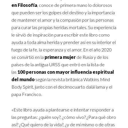
en Filosofía
, conoce de primera mano lo dolorosos
que pueden ser los golpes del destino y la importancia
de mantener el amor y la compasión por las personas
para curar las propias heridas mortales. Su experiencia
le sirvió de inspiración para escribir este libro como
ayuda a toda alma herida y prender así en su interior el
fuego de la fe, la esperanza y el amor. En el año 2020
se convirtió en la
primera mujer
de Rusia y de los
países de la antigua URSS que entró en la lista de
las
100 personas con mayor influencia espiritual
del mundo
según la revista británica Watkins Mind
Body Spirit, junto con el decimocuarto dalái lama y el
papa Francisco.
«Este libro ayuda a plantearse e intentar responder a
las preguntas: ¿quién soy?, ¿cómo vivo? ¿Para qué obro
así? ¿Qué quiero de la vida?, ¿y de mí mismo o de otras