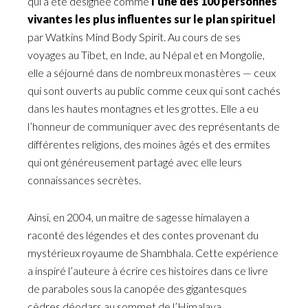
qui a été désignée comme
l’une des 100 personnes
vivantes les plus influentes sur le plan spirituel
par Watkins Mind Body Spirit. Au cours de ses
voyages au Tibet, en Inde, au Népal et en Mongolie,
elle a séjourné dans de nombreux monastères — ceux
qui sont ouverts au public comme ceux qui sont cachés
dans les hautes montagnes et les grottes. Elle a eu
l’honneur de communiquer avec des représentants de
différentes religions, des moines âgés et des ermites
qui ont généreusement partagé avec elle leurs
connaissances secrètes.
Ainsi, en 2004, un maître de sagesse himalayen a
raconté des légendes et des contes provenant du
mystérieux royaume de Shambhala. Cette expérience
a inspiré l’auteure à écrire ces histoires dans ce livre
de paraboles sous la canopée des gigantesques
cèdres déodars au sommet de l’Himalaya.