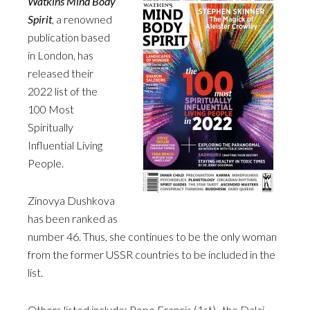
Watkins Mind Body
Spirit
, a renowned
publication based
in London, has
released their
2022 list of the
100 Most
Spiritually
Influential Living
People.
Zinovya Dushkova
has been ranked as
number 46. Thus, she continues to be the only woman
from the former USSR countries to be included in the
list.
Others listed include: Pope Francis (1st), the Dalai